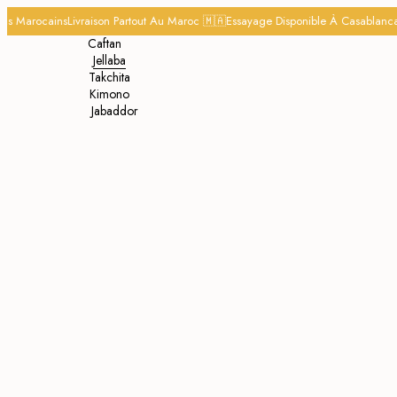
s Marocains
Livraison Partout Au Maroc 🇲🇦
Essayage Disponible À Casablanca
C
Caftan
Jellaba
Takchita
Kimono
Jabaddor