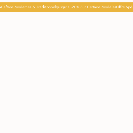
aftans Modernes & Traditionnels
Jusqu’à -20% Sur Certains Modèles
Offre Spécia