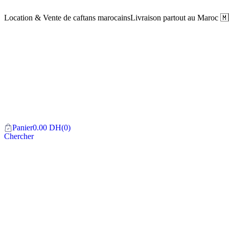
Location & Vente de caftans marocains
Livraison partout au Maroc 
Panier
0.00
DH
(0)
Chercher