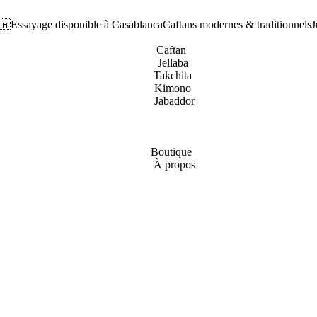
🇦
Essayage disponible à Casablanca
Caftans modernes & traditionnels
J
Caftan
Jellaba
Takchita
Kimono
Jabaddor
Boutique
À propos