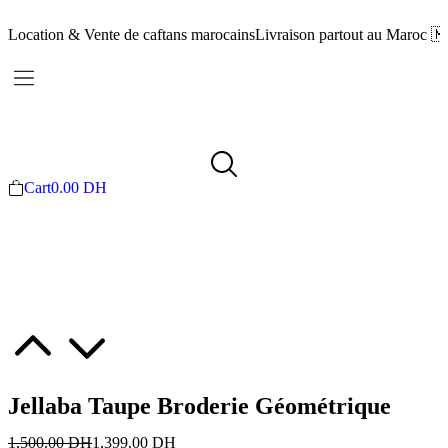
Location & Vente de caftans marocains
Livraison partout au Maroc 
Cart
0.00
DH
Jellaba Taupe Broderie Géométrique
1,500.00
DH
1,399.00
DH