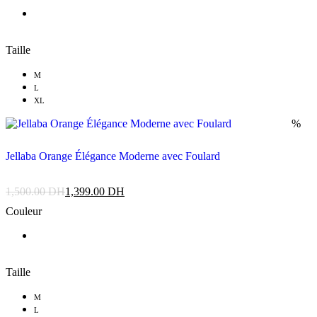
Taille
M
L
XL
%
Jellaba Orange Élégance Moderne avec Foulard
1,500.00
DH
1,399.00
DH
Couleur
Taille
M
L