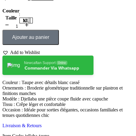
Couleur
Taille
M
L
XL
Ajouter au panier
Add to Wishlist
Newcaftan Support
Online
Commander Via Whatsapp
Couleur : Taupe avec détails blanc cassé
Ornements : Broderie géométrique traditionnelle sur plastron et
finitions manches
Modèle : Djellaba une pièce coupe fluide avec capuche
Tissu : Crêpe léger et confortable
Occasion : Idéale pour sorties élégantes, occasions familiales et
tenues quotidiennes chic
Livraison & Retours
Item Code: jellaba-taupe