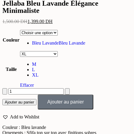
Jellaba Bleu Lavande Élégance
Minimaliste
1,500.00
DH
1,399.00
DH
Couleur
Bleu Lavande
Bleu Lavande
M
Taille
L
XL
Effacer
Ajouter au panier
Ajouter au panier
Add to Wishlist
Couleur : Bleu lavande
Ornements : Sfifa ton sur ton avec finitions sobres