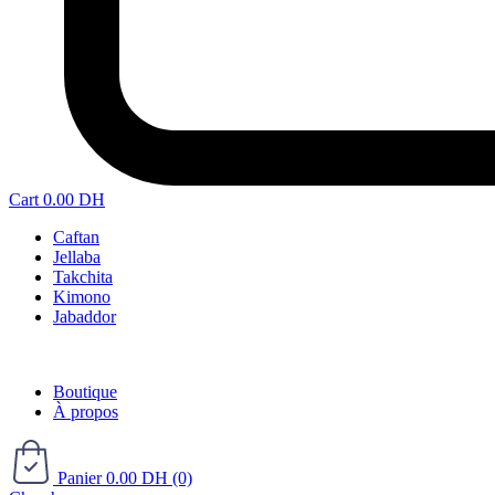
Cart
0.00
DH
Caftan
Jellaba
Takchita
Kimono
Jabaddor
Boutique
À propos
Panier
0.00
DH
(0)