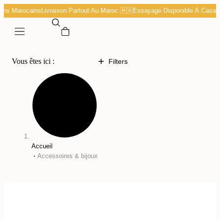
tans Marocains
Livraison Partout Au Maroc 🇲🇦
Essayage Disponible À Casab
Vous êtes ici :
Filters
Accueil
Accessoires & bijoux