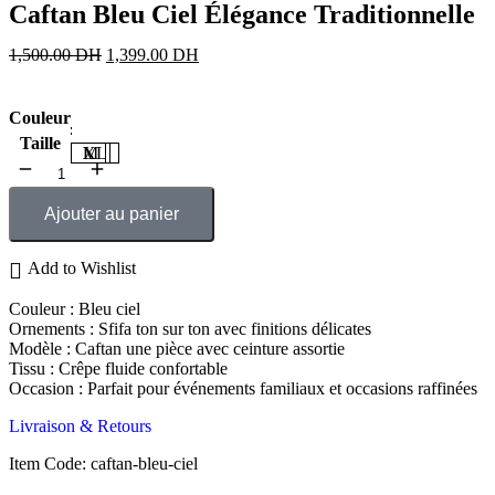
Caftan Bleu Ciel Élégance Traditionnelle
1,500.00
DH
1,399.00
DH
Couleur
Taille
M
L
XL
Ajouter au panier
Add to Wishlist
Couleur : Bleu ciel
Ornements : Sfifa ton sur ton avec finitions délicates
Modèle : Caftan une pièce avec ceinture assortie
Tissu : Crêpe fluide confortable
Occasion : Parfait pour événements familiaux et occasions raffinées
Livraison & Retours
Item Code: caftan-bleu-ciel