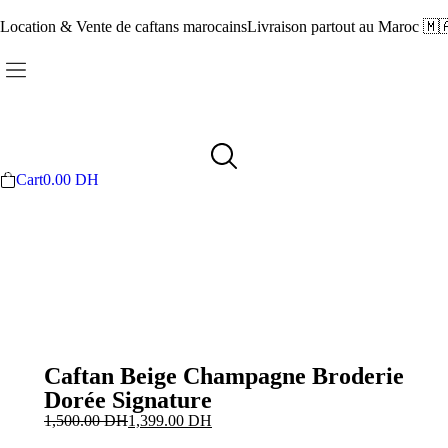
Location & Vente de caftans marocains
Livraison partout au Maroc 🇲
Cart
0.00
DH
Caftan Beige Champagne Broderie
Dorée Signature
1,500.00
DH
1,399.00
DH