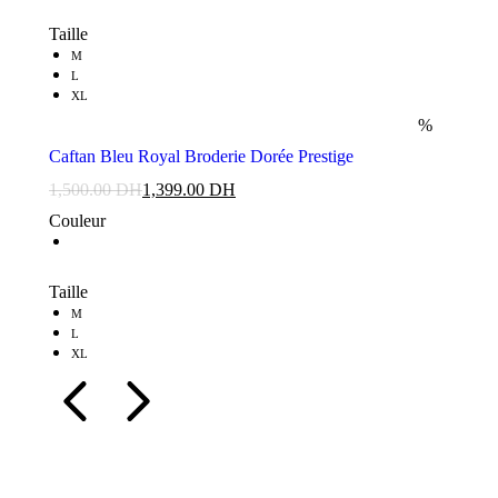
Taille
M
L
XL
%
Caftan Bleu Royal Broderie Dorée Prestige
1,500.00
DH
1,399.00
DH
Couleur
Taille
M
L
XL