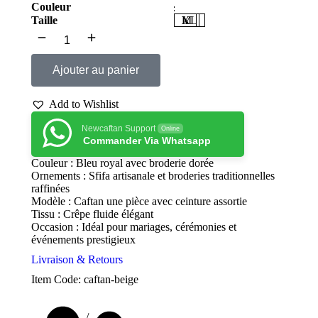
Couleur
Taille
M
L
XL
Ajouter au panier
Add to Wishlist
Newcaftan Support
Online
Commander Via Whatsapp
Couleur : Bleu royal avec broderie dorée
Ornements : Sfifa artisanale et broderies traditionnelles
raffinées
Modèle : Caftan une pièce avec ceinture assortie
Tissu : Crêpe fluide élégant
Occasion : Idéal pour mariages, cérémonies et
événements prestigieux
Livraison & Retours
Item Code: caftan-beige
Vous êtes ici :