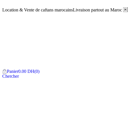
Location & Vente de caftans marocains
Livraison partout au Maroc 
Panier
0.00
DH
(0)
Chercher