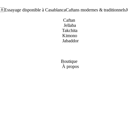
🇦
Essayage disponible à Casablanca
Caftans modernes & traditionnels
J
Caftan
Jellaba
Takchita
Kimono
Jabaddor
Boutique
À propos