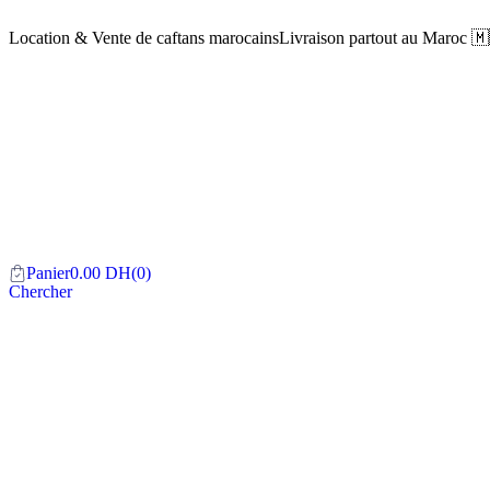
Location & Vente de caftans marocains
Livraison partout au Maroc 
Panier
0.00
DH
(0)
Chercher