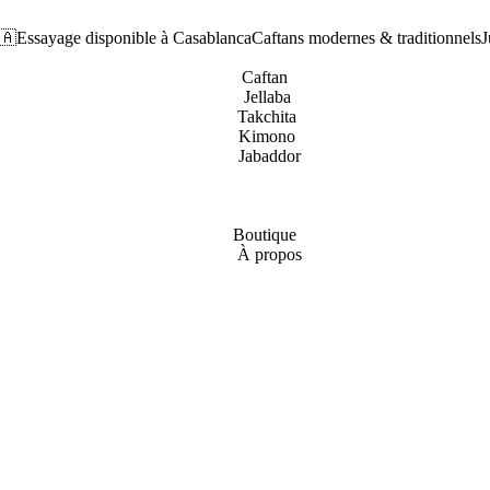
🇦
Essayage disponible à Casablanca
Caftans modernes & traditionnels
J
Caftan
Jellaba
Takchita
Kimono
Jabaddor
Boutique
À propos