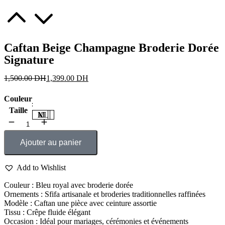
Caftan Beige Champagne Broderie Dorée
Signature
1,500.00
DH
1,399.00
DH
Couleur
Taille
M
L
XL
Ajouter au panier
Add to Wishlist
Couleur : Bleu royal avec broderie dorée
Ornements : Sfifa artisanale et broderies traditionnelles raffinées
Modèle : Caftan une pièce avec ceinture assortie
Tissu : Crêpe fluide élégant
Occasion : Idéal pour mariages, cérémonies et événements