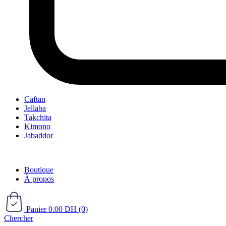
Caftan
Jellaba
Takchita
Kimono
Jabaddor
Boutique
À propos
Panier
0.00
DH
(0)
Chercher