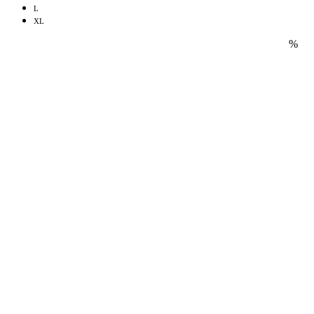
L
XL
%