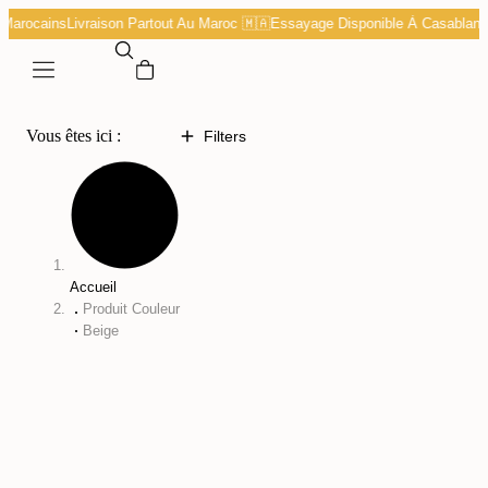
 Marocains
Livraison Partout Au Maroc 🇲🇦
Essayage Disponible À Casablanc
Vous êtes ici :
Filters
Accueil
Produit Couleur
Beige
%