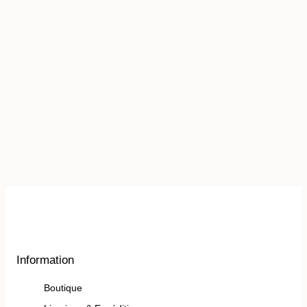
Caftan Beige Champagne
Broderie Dorée Signature
1,500.00
DH
1,399.00
DH
Couleur
Beige
Beige
Taille
M
L
XL
Information
Boutique