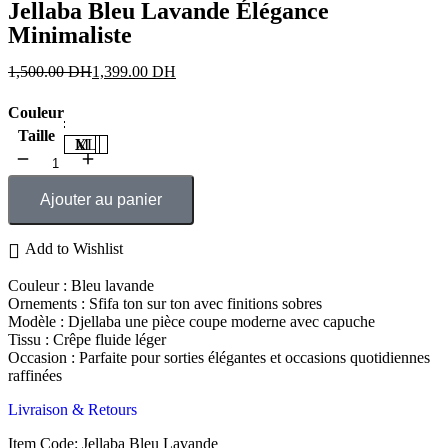
Jellaba Bleu Lavande Élégance
Minimaliste
1,500.00
DH
1,399.00
DH
Couleur
Taille
M
L
XL
Ajouter au panier
Add to Wishlist
Couleur : Bleu lavande
Ornements : Sfifa ton sur ton avec finitions sobres
Modèle : Djellaba une pièce coupe moderne avec capuche
Tissu : Crêpe fluide léger
Occasion : Parfaite pour sorties élégantes et occasions quotidiennes
raffinées
Livraison & Retours
Item Code: Jellaba Bleu Lavande