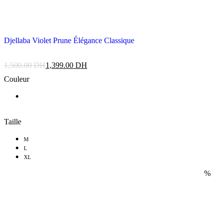
Djellaba Violet Prune Élégance Classique
1,500.00
DH
1,399.00
DH
Couleur
Taille
M
L
XL
%