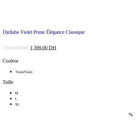
Djellaba Violet Prune Élégance Classique
1,500.00
DH
1,399.00
DH
Couleur
Violet
Violet
Taille
M
L
XL
%