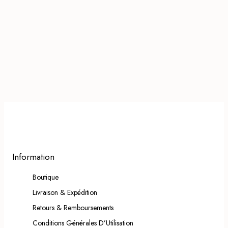
Couleur
Bleu Turquoise
Bleu Turquoise
Taille
M
L
XL
Information
Boutique
Livraison & Expédition
Retours & Remboursements
Conditions Générales D’Utilisation