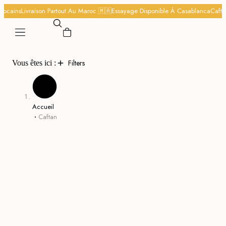
rocains
Livraison Partout Au Maroc 🇲🇦
Essayage Disponible À Casablanca
Cafta
Filters
Vous êtes ici :
Accueil
Caftan
%